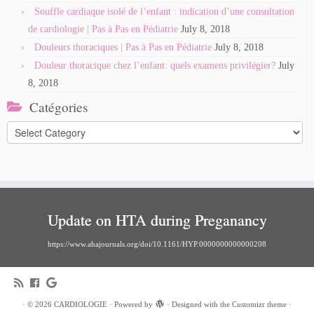
Souffle cardiaque isolé de l’enfant : indication d’une consultation
de cardiologie | Pas à Pas en Pédiatrie
July 8, 2018
Douleurs thoraciques | Pas à Pas en Pédiatrie
July 8, 2018
Douleur thoracique chez l’enfant: quels examens privilégier?
July
8, 2018
Catégories
Catégories
Update on HTA during Preganancy
https://www.ahajournals.org/doi/10.1161/HYP.0000000000000208
·
© 2026
CARDIOLOGIE
·
Powered by
·
Designed with the
Customizr theme
·